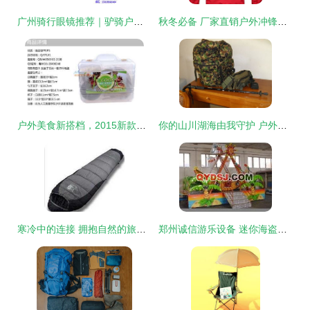
广州骑行眼镜推荐｜驴骑户外＆单支高清外观展示
秋冬必备 厂家直销户外冲锋衣，男士两件套保暖抗寒登山服首选
户外美食新搭档，2015新款便携餐具套装备受瞩目
你的山川湖海由我守护 户外用品与服装服饰的黄金组合
寒冷中的连接 拥抱自然的旅程，始于一条50克午后橘阳光户外睡袋
郑州诚信游乐设备 迷你海盗船，载动无限欢乐