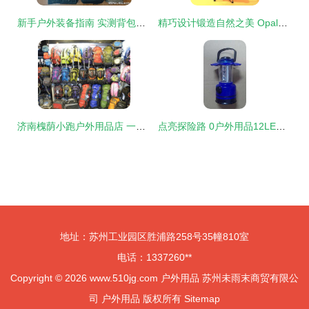
新手户外装备指南 实测背包、冲锋衣、鞋帽等必备用品
精巧设计锻造自然之美 Opal蛋白石折叠串灯
济南槐荫小跑户外用品店 一站式鞋帽装备，助您畅享户外时光
点亮探险路 0户外用品12LED带指南针迷你野营灯全方位解析
地址：苏州工业园区胜浦路258号35幢810室
电话：1337260**
Copyright © 2026
www.510jg.com
户外用品
苏州未雨末商贸有限公
司
户外用品
版权所有
Sitemap