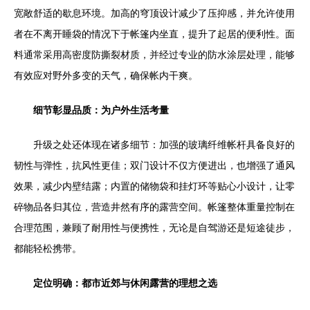
宽敞舒适的歇息环境。加高的穹顶设计减少了压抑感，并允许使用
者在不离开睡袋的情况下于帐篷内坐直，提升了起居的便利性。面
料通常采用高密度防撕裂材质，并经过专业的防水涂层处理，能够
有效应对野外多变的天气，确保帐内干爽。
细节彰显品质：为户外生活考量
升级之处还体现在诸多细节：加强的玻璃纤维帐杆具备良好的
韧性与弹性，抗风性更佳；双门设计不仅方便进出，也增强了通风
效果，减少内壁结露；内置的储物袋和挂灯环等贴心小设计，让零
碎物品各归其位，营造井然有序的露营空间。帐篷整体重量控制在
合理范围，兼顾了耐用性与便携性，无论是自驾游还是短途徒步，
都能轻松携带。
定位明确：都市近郊与休闲露营的理想之选