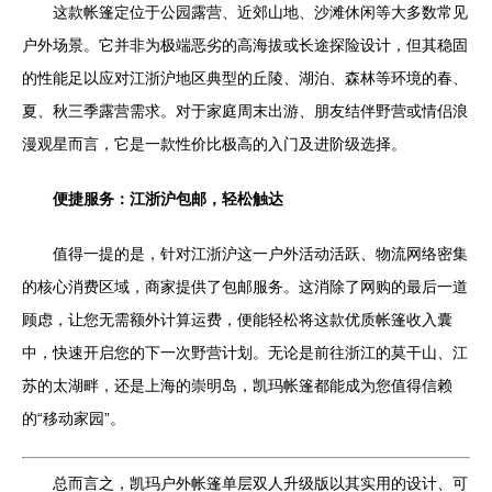
这款帐篷定位于公园露营、近郊山地、沙滩休闲等大多数常见
户外场景。它并非为极端恶劣的高海拔或长途探险设计，但其稳固
的性能足以应对江浙沪地区典型的丘陵、湖泊、森林等环境的春、
夏、秋三季露营需求。对于家庭周末出游、朋友结伴野营或情侣浪
漫观星而言，它是一款性价比极高的入门及进阶级选择。
便捷服务：江浙沪包邮，轻松触达
值得一提的是，针对江浙沪这一户外活动活跃、物流网络密集
的核心消费区域，商家提供了包邮服务。这消除了网购的最后一道
顾虑，让您无需额外计算运费，便能轻松将这款优质帐篷收入囊
中，快速开启您的下一次野营计划。无论是前往浙江的莫干山、江
苏的太湖畔，还是上海的崇明岛，凯玛帐篷都能成为您值得信赖
的“移动家园”。
总而言之，凯玛户外帐篷单层双人升级版以其实用的设计、可